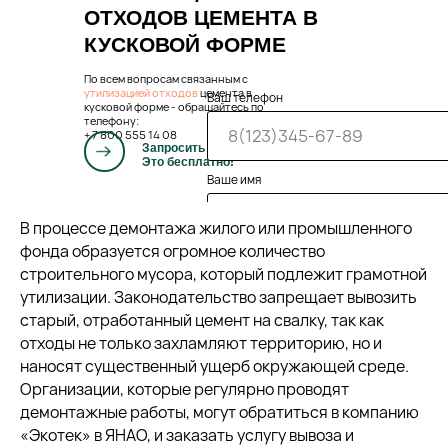
ОТХОДОВ ЦЕМЕНТА В
КУСКОВОЙ ФОРМЕ
По всем вопросам связанным с
утилизацией отходов
цемента в
Ваш телефон
кусковой форме
- обращайтесь по
телефону:
+ 7 800 555 14 08
Запросить консультацию.
Это бесплатно!
Ваше имя
В процессе демонтажа жилого или промышленного
фонда образуется огромное количество
строительного мусора, который подлежит грамотной
Сделать зап
утилизации. Законодательство запрещает вывозить
старый, отработанный цемент на свалку, так как
отходы не только захламляют территорию, но и
наносят существенный ущерб окружающей среде.
Организации, которые регулярно проводят
демонтажные работы, могут обратиться в компанию
«Экотек» в ЯНАО, и заказать услугу вывоза и